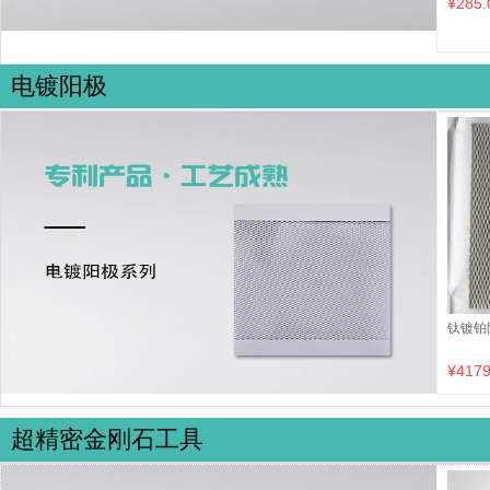
¥285.
电镀阳极
钛镀铂
¥4179
超精密金刚石工具