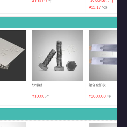
¥100.00
20.00KG起订
/个
¥11.17
/KG
钛螺丝
铅合金阳极
¥10.00
¥1000.00
/个
/件