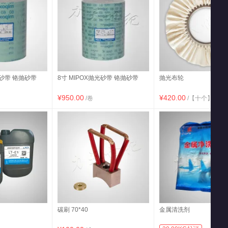
光砂带 铬抛砂带
8寸 MIPOX抛光砂带 铬抛砂带
抛光布轮
¥950.00
¥420.00
/卷
/【十个】
碳刷 70*40
金属清洗剂