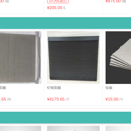
00
20.00L起订
¥875.00
/箱
/桶
¥205.00
/L
阳极
钌铱阳极
钛板
.65
¥4179.65
¥15.00
/件
/个
/个