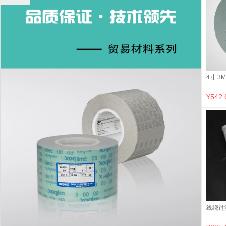
4寸 
¥542.
线绕过