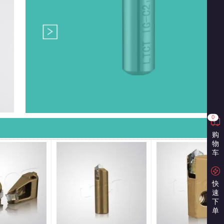
0
购
物
车
快
速
下
单