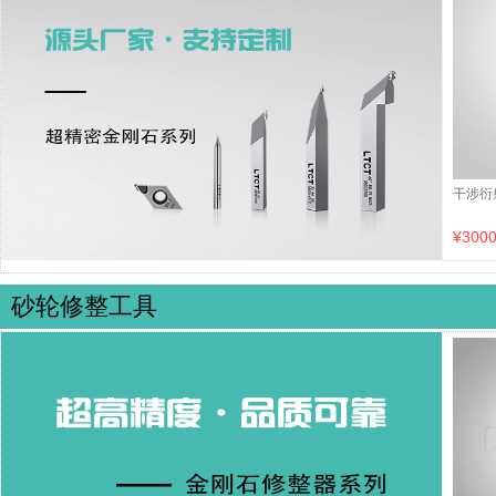
干涉衍
¥3000
砂轮修整工具