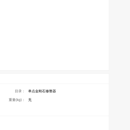
目录：
单点金刚石修整器
重量(kg)：
无