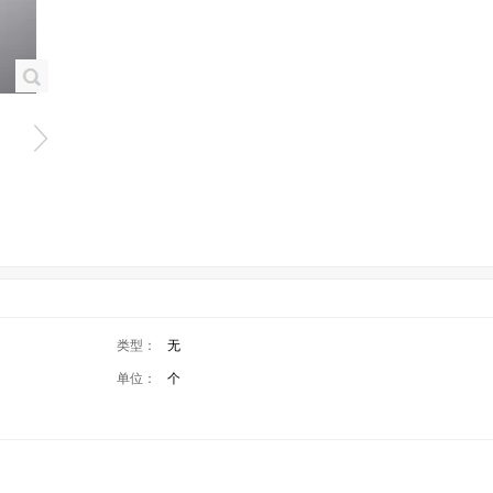
类型：
无
单位：
个