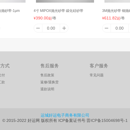
铬抛砂带-1μm
4寸 MIPOX抛光砂带 碳化硅砂带
3M抛光砂带 铜抛
390.00
611.82
/卷
/卷
¥
起
¥
起
付方式
售后服务
客户服务
支付
售后政策
常见问题
汇款
返修/退换货
退款说明
运城好运电子商务有限公司
© 2015-2022 好运网 版权所有
ICP备案证书号:
晋ICP备15004698号-1