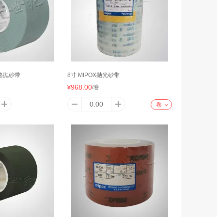
 铬抛砂带
8寸 MIPOX抛光砂带
968.00
/卷
¥
卷