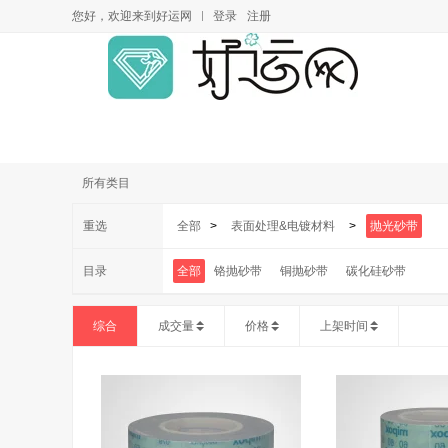
您好，欢迎来到好运网
登录
注册
所有类目
重选
全部
>
表面处理&电镀材料
>
抛光砂带
目录
全部
铬抛砂带
铜抛砂带
碳化硅砂带
综合
成交量
价格
上架时间