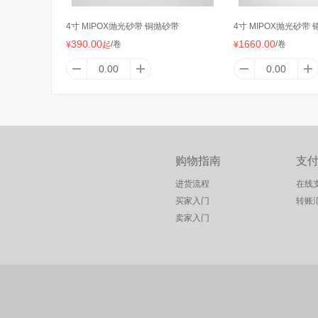
4寸 MIPOX抛光砂带 铜抛砂带
4寸 MIPOX抛光砂带 
390.00
1660.00
/卷
/卷
¥
起
¥
购物指南
支
进货流程
在线
买家入门
转账
卖家入门