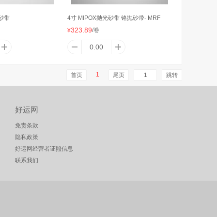
砂带
4寸 MIPOX抛光砂带 铬抛砂带- MRF
323.89
/卷
¥
1
首页
尾页
跳转
好运网
免责条款
隐私政策
好运网经营者证照信息
联系我们