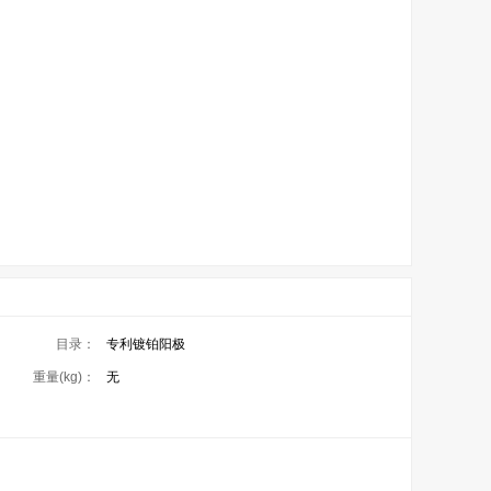
目录：
专利镀铂阳极
重量(kg)：
无