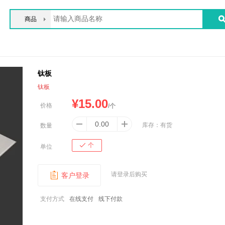
商品
钛板
钛板
¥
15.00
价格
/个
库存：
有货
数量
个
单位
请登录后购买
客户登录
支付方式
在线支付
线下付款