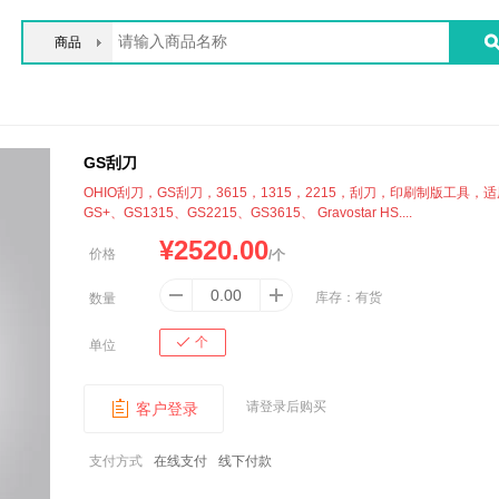
商品
GS刮刀
OHIO刮刀，GS刮刀，3615，1315，2215，刮刀，印刷制版工具，适用
GS+、GS1315、GS2215、GS3615、 Gravostar HS....
¥
2520.00
价格
/个
库存：
有货
数量
个
单位
请登录后购买
客户登录
支付方式
在线支付
线下付款