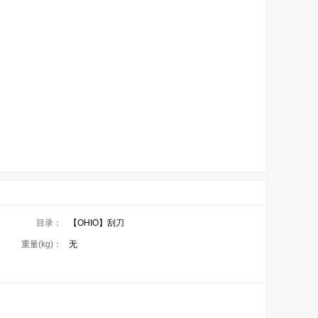
目录：
【OHIO】刮刀
重量(kg)：
无