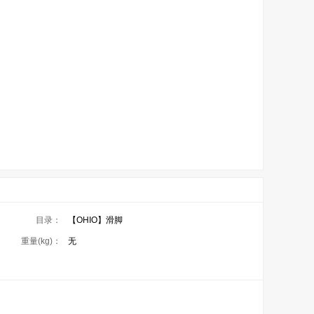
目录：
【OHIO】滑脚
重量(kg)：
无